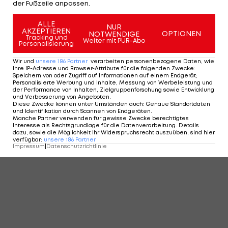
der Fußzeile anpassen.
ALLE
NUR
AKZEPTIEREN
OPTIONEN
NOTWENDIGE
Tracking und
Weiter mit PUR-Abo
Personalisierung
Wir und
unsere
186
Partner
verarbeiten personenbezogene Daten, wie
Ihre IP-Adresse und Browser-Attribute für die folgenden Zwecke
:
Speichern von oder Zugriff auf Informationen auf einem Endgerät;
Personalisierte Werbung und Inhalte, Messung von Werbeleistung und
der Performance von Inhalten, Zielgruppenforschung sowie Entwicklung
und Verbesserung von Angeboten
.
Diese Zwecke können unter Umständen auch
:
Genaue Standortdaten
und Identifikation durch Scannen von Endgeräten
.
Manche Partner verwenden für gewisse Zwecke berechtigtes
Interesse als Rechtsgrundlage für die Datenverarbeitung. Details
dazu, sowie die Möglichkeit Ihr Widerspruchsrecht auszuüben, sind hier
verfügbar
:
unsere
186
Partner
Impressum
|
Datenschutzrichtlinie