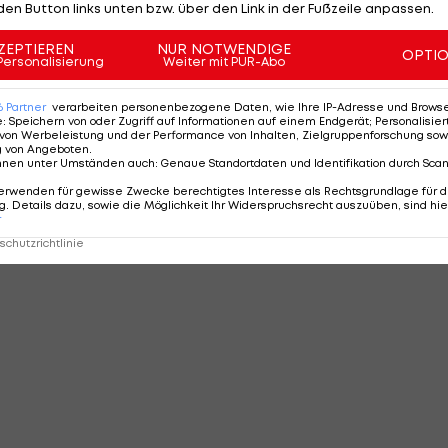
den Button links unten bzw. über den Link in der Fußzeile anpassen.
ZEPTIEREN
NUR NOTWENDIGE
OPTI
Personalisierung
Weiter mit PUR-Abo
6
Partner
verarbeiten personenbezogene Daten, wie Ihre IP-Adresse und Browser-
e
:
Speichern von oder Zugriff auf Informationen auf einem Endgerät; Personalisi
von Werbeleistung und der Performance von Inhalten, Zielgruppenforschung sow
g von Angeboten
.
nnen unter Umständen auch
:
Genaue Standortdaten und Identifikation durch Sca
erwenden für gewisse Zwecke berechtigtes Interesse als Rechtsgrundlage für d
. Details dazu, sowie die Möglichkeit Ihr Widerspruchsrecht auszuüben, sind hie
r
chutzrichtlinie