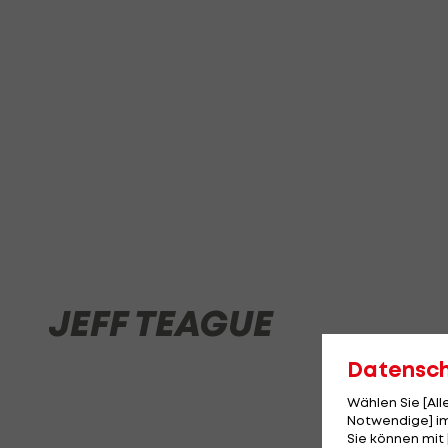
JEFF TEAGUE
Datensc
Wählen Sie [Al
Notwendige] im
Sie können mit 