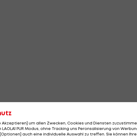
hutz
le Akzeptieren] um allen Zwecken, Cookies und Diensten zuzustimme
 LAOLA1 PUR Modus, ohne Tracking uns Peronsalisierung von Werbung
[Optionen] auch eine individuelle Auswahl zu treffen. Sie können Ihre