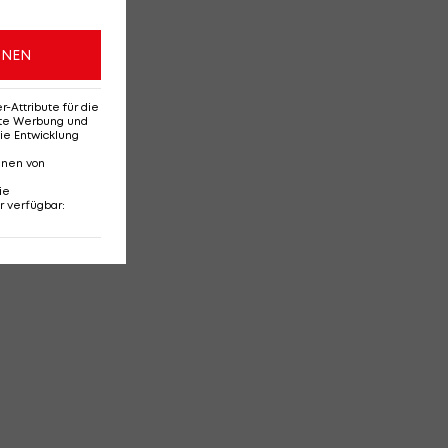
ONEN
Attribute für die
erte Werbung und
ie Entwicklung
nnen von
ie
r verfügbar
: