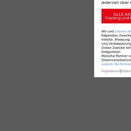
jederzeit über 
ALLE AK
Tracking und 
Wir und
unsere
18
folgenden Zweck
Inhalte, Messung 
und Verbesserun
Diese Zwecke kö
Endgeräten
.
Manche Partner v
Datenverarbeitung
unsere
186
Partne
Impressum
|
Datens