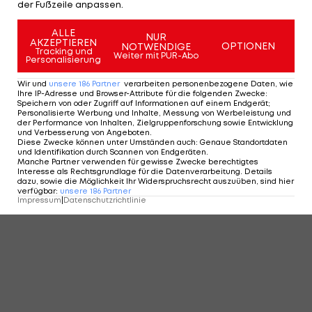
der Fußzeile anpassen.
ALLE
NUR
AKZEPTIEREN
OPTIONEN
NOTWENDIGE
Tracking und
Weiter mit PUR-Abo
Personalisierung
Wir und
unsere
186
Partner
verarbeiten personenbezogene Daten, wie
Ihre IP-Adresse und Browser-Attribute für die folgenden Zwecke
:
Speichern von oder Zugriff auf Informationen auf einem Endgerät;
Personalisierte Werbung und Inhalte, Messung von Werbeleistung und
der Performance von Inhalten, Zielgruppenforschung sowie Entwicklung
und Verbesserung von Angeboten
.
Diese Zwecke können unter Umständen auch
:
Genaue Standortdaten
und Identifikation durch Scannen von Endgeräten
.
Manche Partner verwenden für gewisse Zwecke berechtigtes
Interesse als Rechtsgrundlage für die Datenverarbeitung. Details
dazu, sowie die Möglichkeit Ihr Widerspruchsrecht auszuüben, sind hier
verfügbar
:
unsere
186
Partner
Impressum
|
Datenschutzrichtlinie