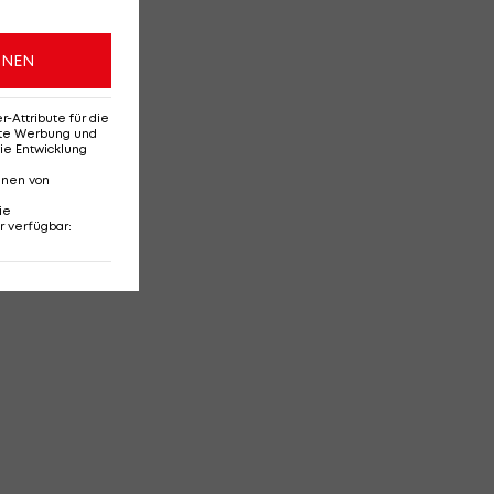
ONEN
Attribute für die
erte Werbung und
ie Entwicklung
nnen von
ie
r verfügbar
: