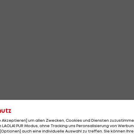
hutz
le Akzeptieren] um allen Zwecken, Cookies und Diensten zuzustimme
 LAOLA1 PUR Modus, ohne Tracking uns Peronsalisierung von Werbung
[Optionen] auch eine individuelle Auswahl zu treffen. Sie können Ihre