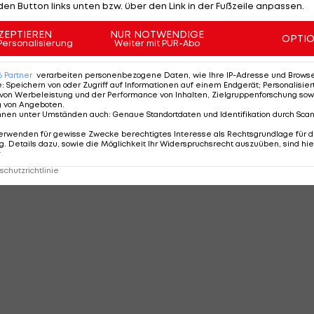
den Button links unten bzw. über den Link in der Fußzeile anpassen.
ZEPTIEREN
NUR NOTWENDIGE
OPTI
Personalisierung
Weiter mit PUR-Abo
6
Partner
verarbeiten personenbezogene Daten, wie Ihre IP-Adresse und Browser-
e
:
Speichern von oder Zugriff auf Informationen auf einem Endgerät; Personalisi
von Werbeleistung und der Performance von Inhalten, Zielgruppenforschung sow
g von Angeboten
.
nnen unter Umständen auch
:
Genaue Standortdaten und Identifikation durch Sca
erwenden für gewisse Zwecke berechtigtes Interesse als Rechtsgrundlage für d
. Details dazu, sowie die Möglichkeit Ihr Widerspruchsrecht auszuüben, sind hie
r
chutzrichtlinie