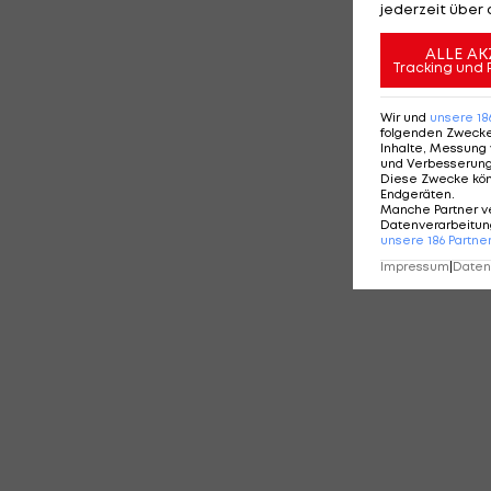
jederzeit über 
ALLE AK
Tracking und 
Wir und
unsere
18
folgenden Zweck
Inhalte, Messung 
und Verbesserun
Diese Zwecke kö
Endgeräten
.
Manche Partner v
Datenverarbeitung
unsere
186
Partne
Impressum
|
Datens