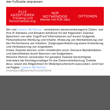
der Fußzeile anpassen.
ALLE
NUR
AKZEPTIEREN
OPTIONEN
NOTWENDIGE
Tracking und
Weiter mit PUR-Abo
Personalisierung
Wir und
unsere
186
Partner
verarbeiten personenbezogene Daten, wie
Ihre IP-Adresse und Browser-Attribute für die folgenden Zwecke
:
Speichern von oder Zugriff auf Informationen auf einem Endgerät;
Personalisierte Werbung und Inhalte, Messung von Werbeleistung und
der Performance von Inhalten, Zielgruppenforschung sowie Entwicklung
und Verbesserung von Angeboten
.
Diese Zwecke können unter Umständen auch
:
Genaue Standortdaten
und Identifikation durch Scannen von Endgeräten
.
Manche Partner verwenden für gewisse Zwecke berechtigtes
Interesse als Rechtsgrundlage für die Datenverarbeitung. Details
dazu, sowie die Möglichkeit Ihr Widerspruchsrecht auszuüben, sind hier
verfügbar
:
unsere
186
Partner
Impressum
|
Datenschutzrichtlinie