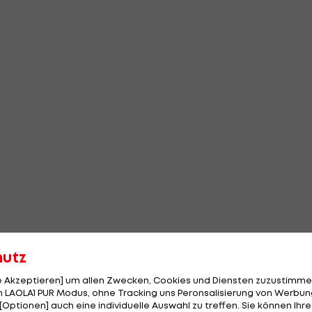
hutz
le Akzeptieren] um allen Zwecken, Cookies und Diensten zuzustimme
 LAOLA1 PUR Modus, ohne Tracking uns Peronsalisierung von Werbung
[Optionen] auch eine individuelle Auswahl zu treffen. Sie können Ihre