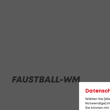
FAUSTBALL-WM
Datensc
Wählen Sie [Al
Notwendige] im
Sie können mit 