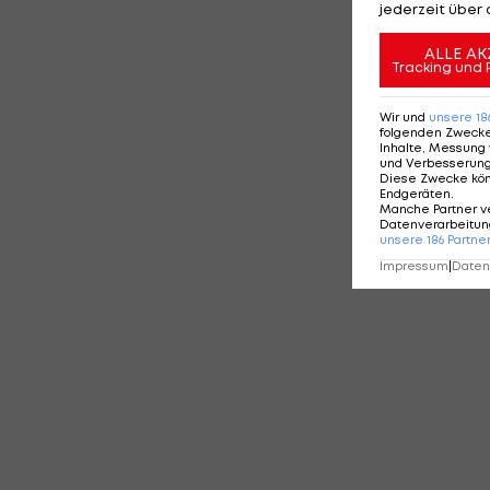
jederzeit über 
ALLE AK
Tracking und 
Wir und
unsere
18
folgenden Zweck
Inhalte, Messung 
und Verbesserun
Diese Zwecke kö
Endgeräten
.
Manche Partner v
Datenverarbeitung
unsere
186
Partne
Impressum
|
Datens