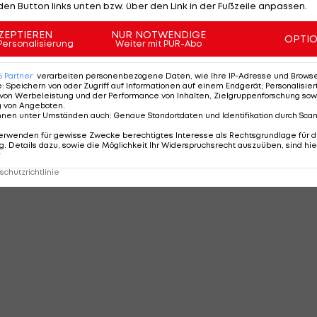
den Button links unten bzw. über den Link in der Fußzeile anpassen.
ZEPTIEREN
NUR NOTWENDIGE
OPTI
Personalisierung
Weiter mit PUR-Abo
6
Partner
verarbeiten personenbezogene Daten, wie Ihre IP-Adresse und Browser-
e
:
Speichern von oder Zugriff auf Informationen auf einem Endgerät; Personalisi
von Werbeleistung und der Performance von Inhalten, Zielgruppenforschung sow
g von Angeboten
.
nnen unter Umständen auch
:
Genaue Standortdaten und Identifikation durch Sca
erwenden für gewisse Zwecke berechtigtes Interesse als Rechtsgrundlage für d
. Details dazu, sowie die Möglichkeit Ihr Widerspruchsrecht auszuüben, sind hie
r
chutzrichtlinie