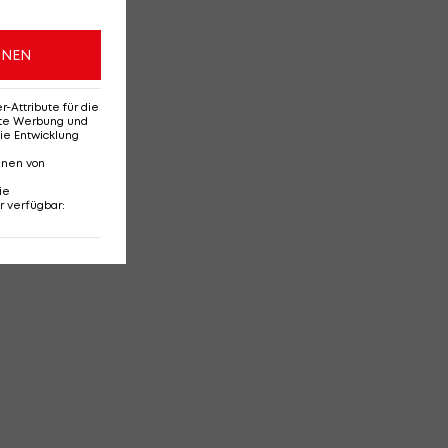
ONEN
Attribute für die
erte Werbung und
ie Entwicklung
nnen von
ie
r verfügbar
: