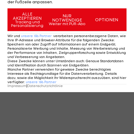
der Fußzeile anpassen.
ALLE
NUR
AKZEPTIEREN
OPTIONEN
NOTWENDIGE
Tracking und
Weiter mit PUR-Abo
Personalisierung
Wir und
unsere
186
Partner
verarbeiten personenbezogene Daten, wie
Ihre IP-Adresse und Browser-Attribute für die folgenden Zwecke
:
Speichern von oder Zugriff auf Informationen auf einem Endgerät;
Personalisierte Werbung und Inhalte, Messung von Werbeleistung und
der Performance von Inhalten, Zielgruppenforschung sowie Entwicklung
und Verbesserung von Angeboten
.
Diese Zwecke können unter Umständen auch
:
Genaue Standortdaten
und Identifikation durch Scannen von Endgeräten
.
Manche Partner verwenden für gewisse Zwecke berechtigtes
Interesse als Rechtsgrundlage für die Datenverarbeitung. Details
dazu, sowie die Möglichkeit Ihr Widerspruchsrecht auszuüben, sind hier
verfügbar
:
unsere
186
Partner
Impressum
|
Datenschutzrichtlinie