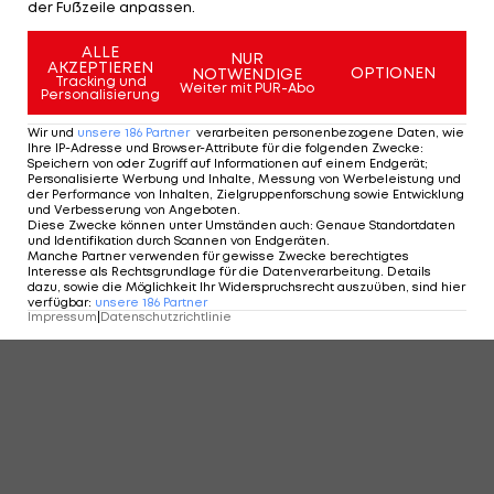
der Fußzeile anpassen.
ALLE
NUR
AKZEPTIEREN
OPTIONEN
NOTWENDIGE
Tracking und
Weiter mit PUR-Abo
Personalisierung
Wir und
unsere
186
Partner
verarbeiten personenbezogene Daten, wie
Ihre IP-Adresse und Browser-Attribute für die folgenden Zwecke
:
Speichern von oder Zugriff auf Informationen auf einem Endgerät;
Personalisierte Werbung und Inhalte, Messung von Werbeleistung und
der Performance von Inhalten, Zielgruppenforschung sowie Entwicklung
und Verbesserung von Angeboten
.
Diese Zwecke können unter Umständen auch
:
Genaue Standortdaten
und Identifikation durch Scannen von Endgeräten
.
Manche Partner verwenden für gewisse Zwecke berechtigtes
Interesse als Rechtsgrundlage für die Datenverarbeitung. Details
dazu, sowie die Möglichkeit Ihr Widerspruchsrecht auszuüben, sind hier
verfügbar
:
unsere
186
Partner
Impressum
|
Datenschutzrichtlinie