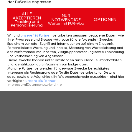
der Fußzeile anpassen.
ALLE
NUR
AKZEPTIEREN
OPTIONEN
NOTWENDIGE
Tracking und
Weiter mit PUR-Abo
Personalisierung
Wir und
unsere
186
Partner
verarbeiten personenbezogene Daten, wie
Ihre IP-Adresse und Browser-Attribute für die folgenden Zwecke
:
Speichern von oder Zugriff auf Informationen auf einem Endgerät;
Personalisierte Werbung und Inhalte, Messung von Werbeleistung und
der Performance von Inhalten, Zielgruppenforschung sowie Entwicklung
und Verbesserung von Angeboten
.
Diese Zwecke können unter Umständen auch
:
Genaue Standortdaten
und Identifikation durch Scannen von Endgeräten
.
Manche Partner verwenden für gewisse Zwecke berechtigtes
Interesse als Rechtsgrundlage für die Datenverarbeitung. Details
dazu, sowie die Möglichkeit Ihr Widerspruchsrecht auszuüben, sind hier
verfügbar
:
unsere
186
Partner
Impressum
|
Datenschutzrichtlinie