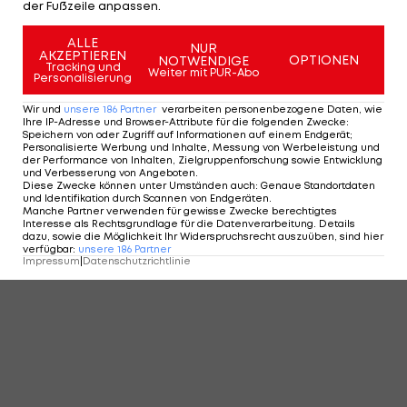
der Fußzeile anpassen.
ALLE
NUR
AKZEPTIEREN
OPTIONEN
NOTWENDIGE
Tracking und
Weiter mit PUR-Abo
Personalisierung
Wir und
unsere
186
Partner
verarbeiten personenbezogene Daten, wie
Ihre IP-Adresse und Browser-Attribute für die folgenden Zwecke
:
Speichern von oder Zugriff auf Informationen auf einem Endgerät;
Personalisierte Werbung und Inhalte, Messung von Werbeleistung und
der Performance von Inhalten, Zielgruppenforschung sowie Entwicklung
und Verbesserung von Angeboten
.
Diese Zwecke können unter Umständen auch
:
Genaue Standortdaten
und Identifikation durch Scannen von Endgeräten
.
Manche Partner verwenden für gewisse Zwecke berechtigtes
Interesse als Rechtsgrundlage für die Datenverarbeitung. Details
dazu, sowie die Möglichkeit Ihr Widerspruchsrecht auszuüben, sind hier
verfügbar
:
unsere
186
Partner
Impressum
|
Datenschutzrichtlinie