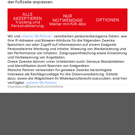
der Fußzeile anpassen.
ALLE
NUR
AKZEPTIEREN
OPTIONEN
NOTWENDIGE
Tracking und
Weiter mit PUR-Abo
Personalisierung
Wir und
unsere
186
Partner
verarbeiten personenbezogene Daten, wie
Ihre IP-Adresse und Browser-Attribute für die folgenden Zwecke
:
Speichern von oder Zugriff auf Informationen auf einem Endgerät;
Personalisierte Werbung und Inhalte, Messung von Werbeleistung und
der Performance von Inhalten, Zielgruppenforschung sowie Entwicklung
und Verbesserung von Angeboten
.
Diese Zwecke können unter Umständen auch
:
Genaue Standortdaten
und Identifikation durch Scannen von Endgeräten
.
Manche Partner verwenden für gewisse Zwecke berechtigtes
Interesse als Rechtsgrundlage für die Datenverarbeitung. Details
dazu, sowie die Möglichkeit Ihr Widerspruchsrecht auszuüben, sind hier
verfügbar
:
unsere
186
Partner
Impressum
|
Datenschutzrichtlinie